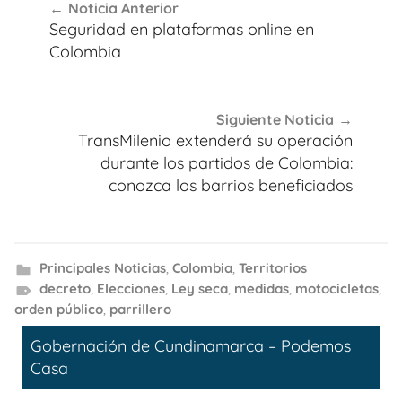
Noticia Anterior
de
Seguridad en plataformas online en
entradas
Colombia
Siguiente Noticia
TransMilenio extenderá su operación
durante los partidos de Colombia:
conozca los barrios beneficiados
Principales Noticias
,
Colombia
,
Territorios
decreto
,
Elecciones
,
Ley seca
,
medidas
,
motocicletas
,
orden público
,
parrillero
Gobernación de Cundinamarca – Podemos
Casa