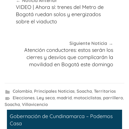
Noticia Anterior
de
VIDEO | Ahora sí: trenes del Metro de
entradas
Bogotá ruedan solos y energizados
sobre el viaducto
Siguiente Noticia
Atención conductores: estos serán los
cierres y desvíos que complicarán la
movilidad en Bogotá este domingo
Colombia
,
Principales Noticias
,
Soacha
,
Territorios
Elecciones
,
Ley seca
,
madrid
,
motociclistas
,
parrillero
,
Soacha
,
Villavicencio
Gobernación de Cundinamarca – Podemos
Casa