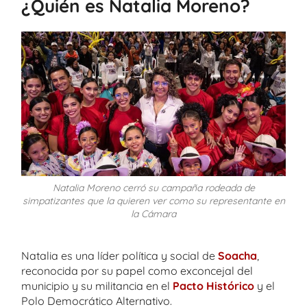
¿Quién es Natalia Moreno?
Natalia Moreno cerró su campaña rodeada de
simpatizantes que la quieren ver como su representante en
la Cámara
Natalia es una líder política y social de
Soacha
,
reconocida por su papel como exconcejal del
municipio y su militancia en el
Pacto Histórico
y el
Polo Democrático Alternativo.​