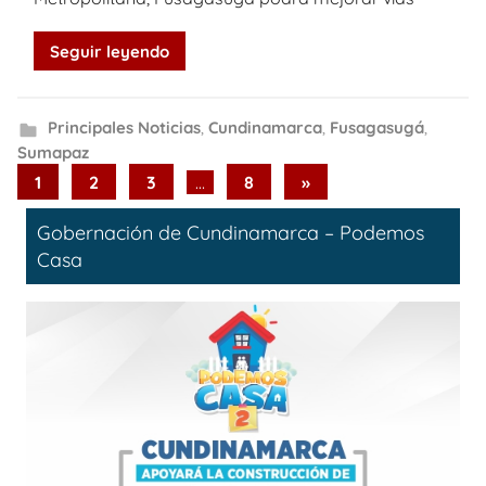
Seguir leyendo
Principales Noticias
,
Cundinamarca
,
Fusagasugá
,
Sumapaz
Paginación
Next
1
2
3
…
8
»
Posts
de
Gobernación de Cundinamarca – Podemos
entradas
Casa