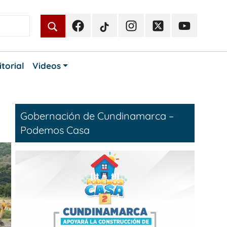
Facebook
TikTok
Instagram
Twitter
Youtube
Periodismo
Periodismo
Periodismo
Periodismo
Periodismo
Público
Público
Público
Público
Público
itorial
Videos
Gobernación de Cundinamarca –
Podemos Casa