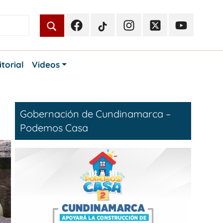
Facebook
TikTok
Instagram
Twitter
Youtube
Periodismo
Periodismo
Periodismo
Periodismo
Periodismo
Público
Público
Público
Público
Público
itorial
Videos
Gobernación de Cundinamarca –
Podemos Casa