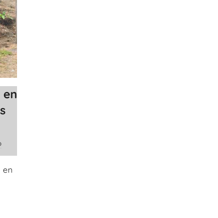
 en
es
o
a en
l