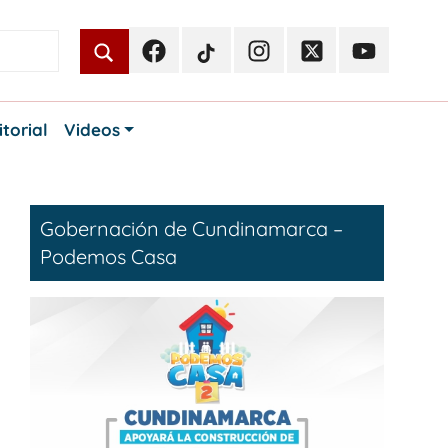
Facebook
TikTok
Instagram
Twitter
Youtube
Periodismo
Periodismo
Periodismo
Periodismo
Periodismo
Público
Público
Público
Público
Público
itorial
Videos
Gobernación de Cundinamarca –
Podemos Casa