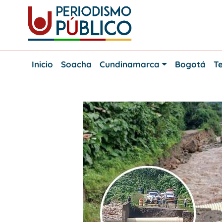
Skip
to
content
Noticias
Periodismo
y
Inicio
Soacha
Cundinamarca
Bogotá
Te
actualidad
Público
de
Soacha,
Bogotá
y
Cundinamarca