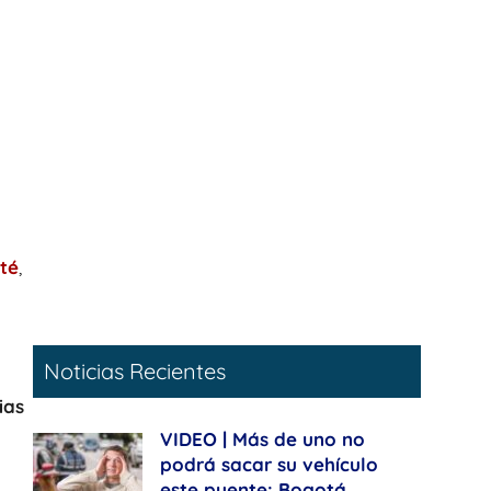
té
,
Noticias Recientes
ias
VIDEO | Más de uno no
podrá sacar su vehículo
este puente: Bogotá