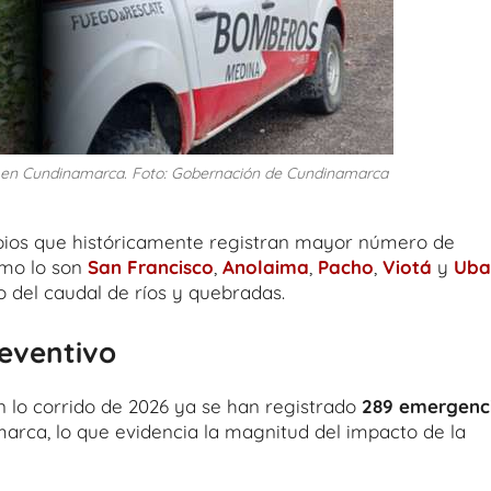
s en Cundinamarca. Foto: Gobernación de Cundinamarca
pios que históricamente registran mayor número de
omo lo son
San Francisco
,
Anolaima
,
Pacho
,
Viotá
y
Uba
o del caudal de ríos y quebradas.
reventivo
 lo corrido de 2026 ya se han registrado
289 emergenc
arca, lo que evidencia la magnitud del impacto de la