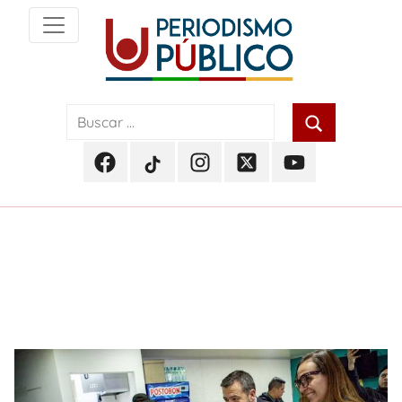
Skip
to
content
Noticias
Periodismo
y
actualidad
Público
de
Facebook
TikTok
Instagram
Twitter
Youtube
Soacha,
Periodismo
Periodismo
Periodismo
Periodismo
Periodismo
Bogotá
Público
Público
Público
Público
Público
y
Cundinamarca
Etiqueta:
Cámara de comercio de Bogotá