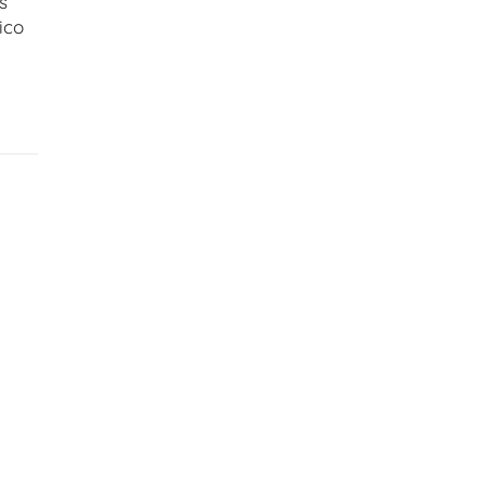
s
ico