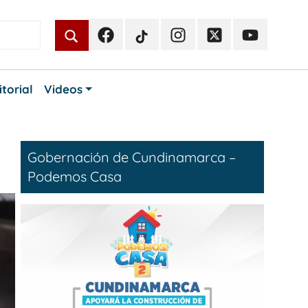
Facebook
TikTok
Instagram
Twitter
Youtube
Periodismo
Periodismo
Periodismo
Periodismo
Periodismo
Público
Público
Público
Público
Público
itorial
Videos
Gobernación de Cundinamarca –
Podemos Casa