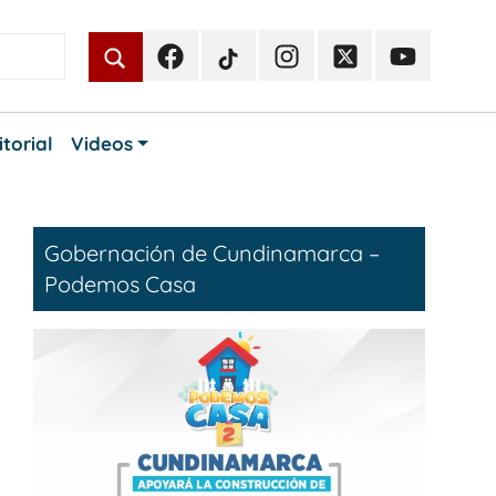
Facebook
TikTok
Instagram
Twitter
Youtube
Periodismo
Periodismo
Periodismo
Periodismo
Periodismo
Público
Público
Público
Público
Público
itorial
Videos
Gobernación de Cundinamarca –
Podemos Casa