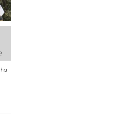
o
cha