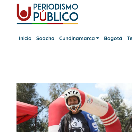
Skip
to
content
Noticias
Periodismo
y
Inicio
Soacha
Cundinamarca
Bogotá
Te
actualidad
Público
de
Soacha,
Bogotá
y
Etiqueta:
Downhill
Cundinamarca