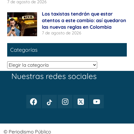
7 de agosto de 2026
Los taxistas tendrán que estar
atentos a este cambio: así quedaron
las nuevas reglas en Colombia
7 de agosto de 2026
Categorías
Categorías
Nuestras redes sociales
Facebook
TikTok
Instagram
Twitter
Youtube
Periodismo
Periodismo
Periodismo
Periodismo
Periodismo
Público
Público
Público
Público
Público
© Periodismo Público