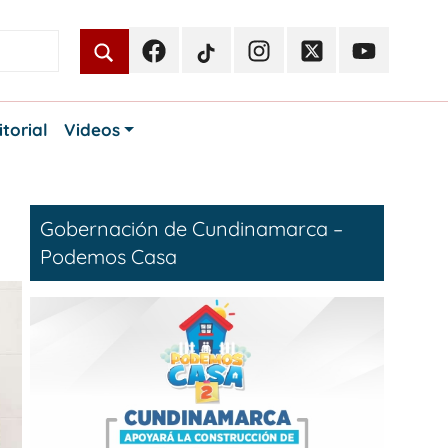
Facebook
TikTok
Instagram
Twitter
Youtube
Periodismo
Periodismo
Periodismo
Periodismo
Periodismo
Público
Público
Público
Público
Público
itorial
Videos
Gobernación de Cundinamarca –
Podemos Casa