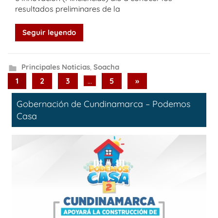
resultados preliminares de la
Seguir leyendo
Principales Noticias
,
Soacha
Paginación
Next
1
2
3
…
5
»
Posts
de
Gobernación de Cundinamarca – Podemos
entradas
Casa