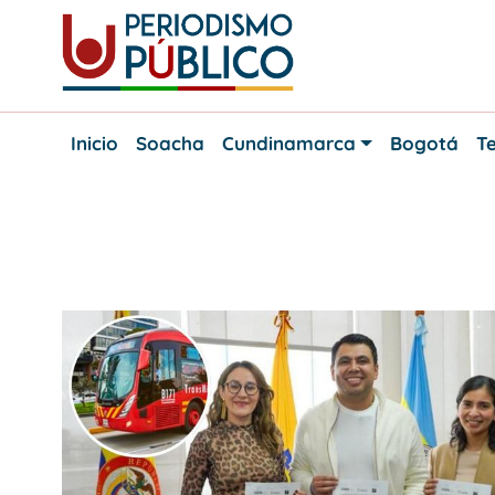
Skip
to
content
Noticias
Periodismo
y
Inicio
Soacha
Cundinamarca
Bogotá
Te
actualidad
Público
de
Soacha,
Bogotá
y
Etiqueta:
leon xiii
Cundinamarca