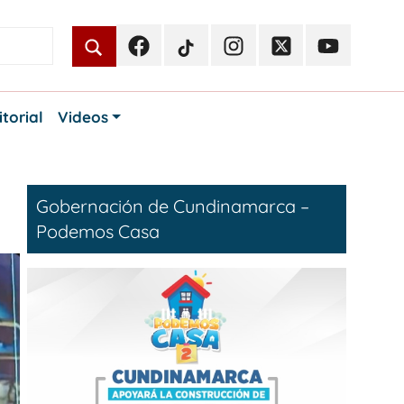
Facebook
TikTok
Instagram
Twitter
Youtube
Periodismo
Periodismo
Periodismo
Periodismo
Periodismo
Público
Público
Público
Público
Público
itorial
Videos
Gobernación de Cundinamarca –
Podemos Casa