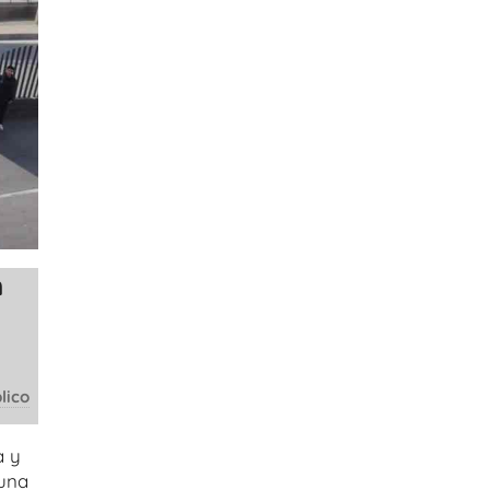
n
lico
a y
tuna