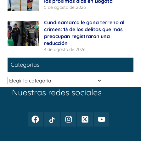
los próximos días en Bogotá
5 de agosto de 2026
Cundinamarca le gana terreno al
crimen: 13 de los delitos que más
preocupan registraron una
reducción
4 de agosto de 2026
Categorías
Categorías
Nuestras redes sociales
Facebook
TikTok
Instagram
Twitter
Youtube
Periodismo
Periodismo
Periodismo
Periodismo
Periodismo
Público
Público
Público
Público
Público