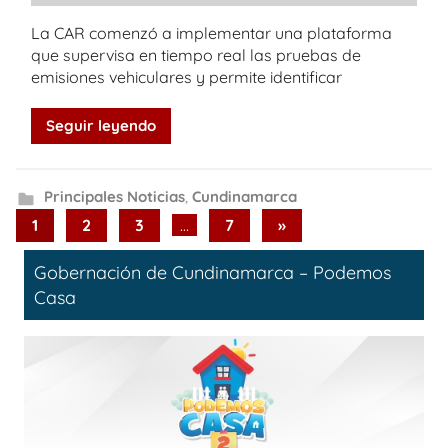
La CAR comenzó a implementar una plataforma
que supervisa en tiempo real las pruebas de
emisiones vehiculares y permite identificar
Seguir leyendo
Principales Noticias
,
Cundinamarca
Paginación
Next
1
2
3
…
7
»
Posts
de
Gobernación de Cundinamarca – Podemos
entradas
Casa