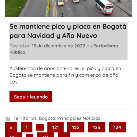
Se mantiene pico y placa en Bogotá
para Navidad y Año Nuevo
Posted on
13 de diciembre de 2022
by
Periodismo
Público
A diferencia de años anteriores, el pico y placa en
Bogotá se mantiene para fin y comienzo de año.
Los
Seguir leyendo
Territorios
,
Bogotá
,
Principales Noticias
Paginación
Previous
«
1
…
121
122
123
124
Posts