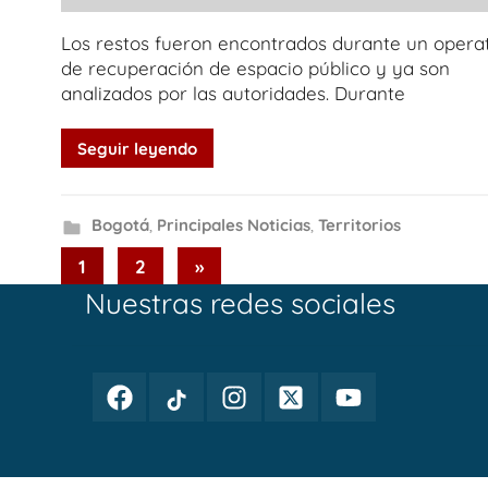
Los restos fueron encontrados durante un opera
de recuperación de espacio público y ya son
analizados por las autoridades. Durante
Seguir leyendo
Bogotá
,
Principales Noticias
,
Territorios
Paginación
Next
1
2
»
Posts
Nuestras redes sociales
de
entradas
Facebook
TikTok
Instagram
Twitter
Youtube
Periodismo
Periodismo
Periodismo
Periodismo
Periodismo
Público
Público
Público
Público
Público