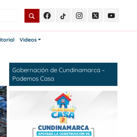
Facebook
TikTok
Instagram
Twitter
Youtube
Periodismo
Periodismo
Periodismo
Periodismo
Periodismo
Público
Público
Público
Público
Público
itorial
Videos
Gobernación de Cundinamarca –
Podemos Casa