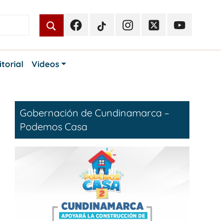
Facebook
TikTok
Instagram
Twitter
Youtube
Periodismo
Periodismo
Periodismo
Periodismo
Periodismo
Público
Público
Público
Público
Público
itorial
Videos
Gobernación de Cundinamarca –
Podemos Casa