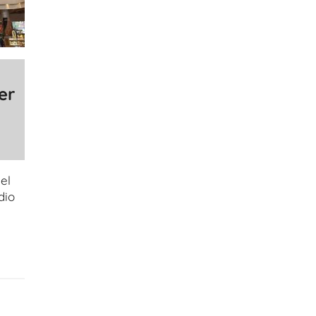
er
el
dio