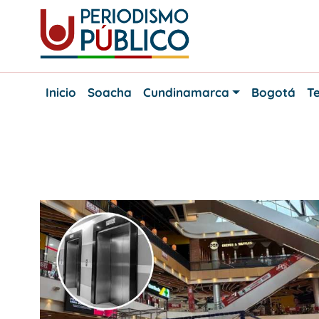
Skip
to
content
Noticias
Periodismo
y
Inicio
Soacha
Cundinamarca
Bogotá
Te
actualidad
Público
de
Soacha,
Bogotá
y
Etiqueta:
Nuestro Bogotá
Cundinamarca