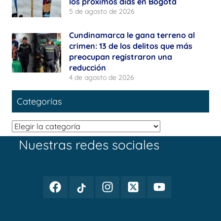
los próximos días en Bogotá
5 de agosto de 2026
Cundinamarca le gana terreno al
crimen: 13 de los delitos que más
preocupan registraron una
reducción
4 de agosto de 2026
Categorías
Categorías
Nuestras redes sociales
Facebook
TikTok
Instagram
Twitter
Youtube
Periodismo
Periodismo
Periodismo
Periodismo
Periodismo
Público
Público
Público
Público
Público