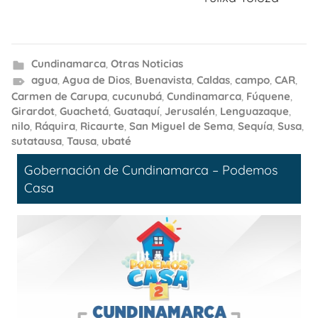
Cundinamarca
,
Otras Noticias
agua
,
Agua de Dios
,
Buenavista
,
Caldas
,
campo
,
CAR
,
Carmen de Carupa
,
cucunubá
,
Cundinamarca
,
Fúquene
,
Girardot
,
Guachetá
,
Guataquí
,
Jerusalén
,
Lenguazaque
,
nilo
,
Ráquira
,
Ricaurte
,
San Miguel de Sema
,
Sequía
,
Susa
,
sutatausa
,
Tausa
,
ubaté
Gobernación de Cundinamarca – Podemos
Casa