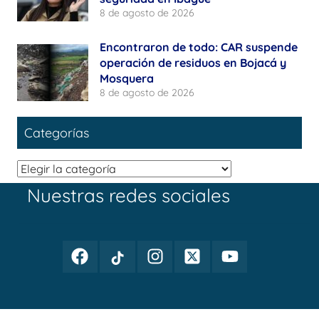
8 de agosto de 2026
Encontraron de todo: CAR suspende
operación de residuos en Bojacá y
Mosquera
8 de agosto de 2026
Categorías
Categorías
Nuestras redes sociales
Facebook
TikTok
Instagram
Twitter
Youtube
Periodismo
Periodismo
Periodismo
Periodismo
Periodismo
Público
Público
Público
Público
Público