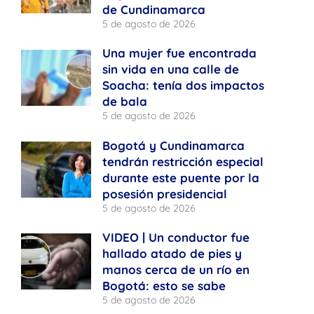
de Cundinamarca
5 de agosto de 2026
Una mujer fue encontrada
sin vida en una calle de
Soacha: tenía dos impactos
de bala
5 de agosto de 2026
Bogotá y Cundinamarca
tendrán restricción especial
durante este puente por la
posesión presidencial
5 de agosto de 2026
VIDEO | Un conductor fue
hallado atado de pies y
manos cerca de un río en
Bogotá: esto se sabe
5 de agosto de 2026