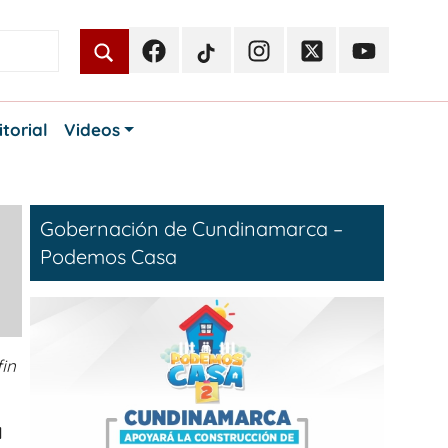
Facebook
TikTok
Instagram
Twitter
Youtube
Periodismo
Periodismo
Periodismo
Periodismo
Periodismo
Público
Público
Público
Público
Público
itorial
Videos
Gobernación de Cundinamarca –
Podemos Casa
fin
1