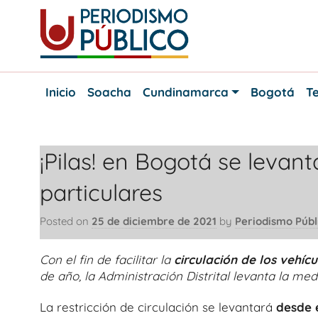
Skip
to
content
Noticias
Periodismo
y
Inicio
Soacha
Cundinamarca
Bogotá
Te
actualidad
Público
de
Soacha,
Bogotá
¡Pilas! en Bogotá se levant
y
Cundinamarca
particulares
Posted on
25 de diciembre de 2021
by
Periodismo Públ
Con el fin de facilitar la
circulación de los vehíc
de año, la Administración Distrital levanta la med
La restricción de circulación se levantará
desde e