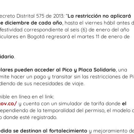
ecreto Distrital 575 de 2013: “
La restricción no aplicará
) de diciembre de cada año
, hasta el viernes hábil antes d
estividad correspondiente al seis (6) de enero del año
articulares en Bogotá regresará el martes 11 de enero de
idario
.
ulares pueden acceder al Pico y Placa Solidario
, una
mite hacer un pago y transitar sin las restricciones de P
diendo de sus necesidades de viaje.
ible en línea en el link:
gov.co/
y cuenta con un simulador de tarifa donde
el
dependiendo de la temporalidad del permiso, el modelo 
io donde esté registrado.
ida se destinan al fortalecimiento
y mejoramiento de