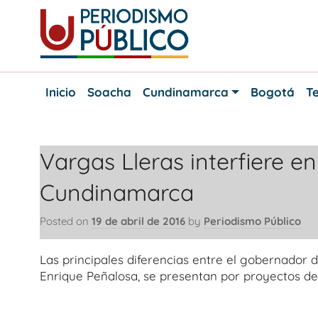
Skip
to
content
Noticias
Periodismo
y
Inicio
Soacha
Cundinamarca
Bogotá
Te
actualidad
Público
de
Soacha,
Bogotá
Vargas Lleras interfiere e
y
Cundinamarca
Cundinamarca
Posted on
19 de abril de 2016
by
Periodismo Público
Las principales diferencias entre el gobernador 
Enrique Peñalosa, se presentan por proyectos de 