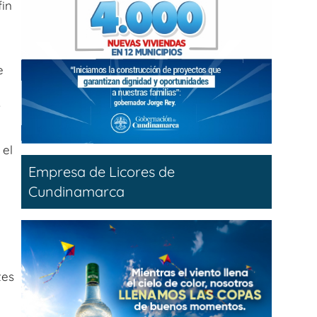
fin
e
.
 el
Empresa de Licores de
Cundinamarca
tes