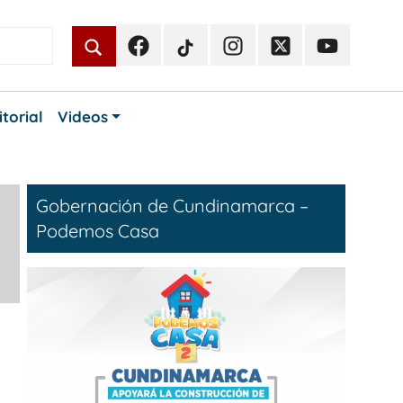
Facebook
TikTok
Instagram
Twitter
Youtube
Periodismo
Periodismo
Periodismo
Periodismo
Periodismo
Público
Público
Público
Público
Público
itorial
Videos
Gobernación de Cundinamarca –
Podemos Casa