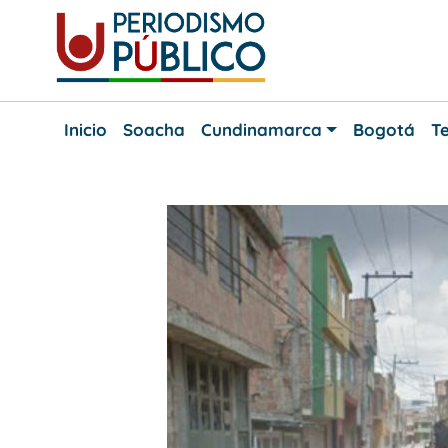
Skip
to
content
Noticias
Periodismo
y
Inicio
Soacha
Cundinamarca
Bogotá
Te
actualidad
Público
de
Soacha,
Bogotá
y
Cundinamarca