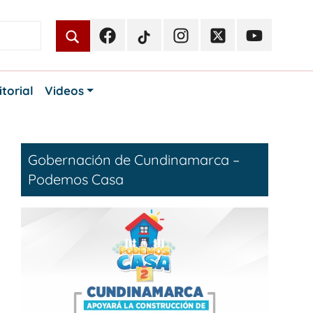
Facebook
TikTok
Instagram
Twitter
Youtube
Periodismo
Periodismo
Periodismo
Periodismo
Periodismo
Público
Público
Público
Público
Público
itorial
Videos
Gobernación de Cundinamarca –
Podemos Casa