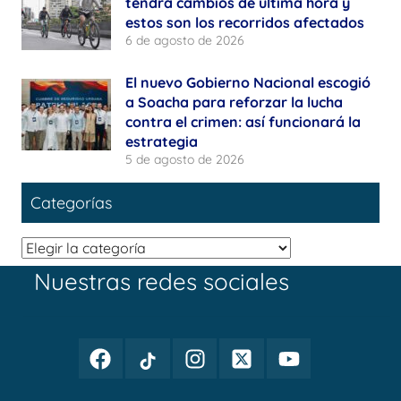
tendrá cambios de última hora y
estos son los recorridos afectados
6 de agosto de 2026
El nuevo Gobierno Nacional escogió
a Soacha para reforzar la lucha
contra el crimen: así funcionará la
estrategia
5 de agosto de 2026
Categorías
Categorías
Nuestras redes sociales
Facebook
TikTok
Instagram
Twitter
Youtube
Periodismo
Periodismo
Periodismo
Periodismo
Periodismo
Público
Público
Público
Público
Público