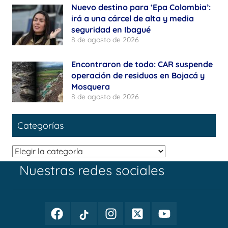
Nuevo destino para ‘Epa Colombia’:
irá a una cárcel de alta y media
seguridad en Ibagué
8 de agosto de 2026
Encontraron de todo: CAR suspende
operación de residuos en Bojacá y
Mosquera
8 de agosto de 2026
Categorías
Categorías
Nuestras redes sociales
Facebook
TikTok
Instagram
Twitter
Youtube
Periodismo
Periodismo
Periodismo
Periodismo
Periodismo