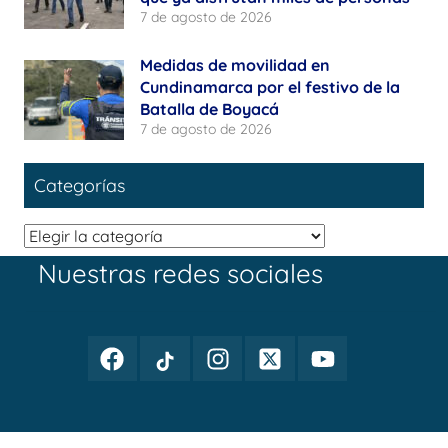
7 de agosto de 2026
Medidas de movilidad en
Cundinamarca por el festivo de la
Batalla de Boyacá
7 de agosto de 2026
Categorías
Categorías
Nuestras redes sociales
Facebook
TikTok
Instagram
Twitter
Youtube
Periodismo
Periodismo
Periodismo
Periodismo
Periodismo
Público
Público
Público
Público
Público