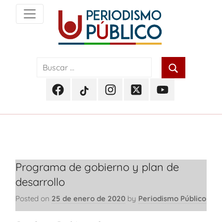
Skip
to
content
Noticias
Periodismo
y
actualidad
Público
de
Facebook
TikTok
Instagram
Twitter
Youtube
Soacha,
Periodismo
Periodismo
Periodismo
Periodismo
Periodismo
Bogotá
Público
Público
Público
Público
Público
y
Cundinamarca
Programa de gobierno y plan de
desarrollo
Posted on
25 de enero de 2020
by
Periodismo Público