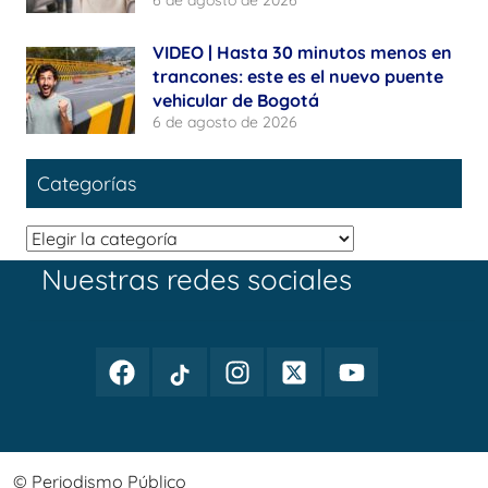
6 de agosto de 2026
VIDEO | Hasta 30 minutos menos en
trancones: este es el nuevo puente
vehicular de Bogotá
6 de agosto de 2026
Categorías
Categorías
Nuestras redes sociales
Facebook
TikTok
Instagram
Twitter
Youtube
Periodismo
Periodismo
Periodismo
Periodismo
Periodismo
Público
Público
Público
Público
Público
© Periodismo Público