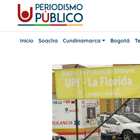
Skip
to
content
Noticias
Periodismo
y
Inicio
Soacha
Cundinamarca
Bogotá
Te
actualidad
Público
de
Soacha,
Bogotá
y
Cundinamarca