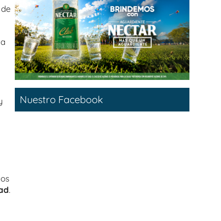
 de
ia
Nuestro Facebook
y
los
dad
.