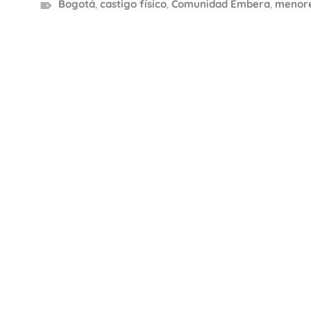
Bogotá
,
castigo físico
,
Comunidad Embera
,
menore