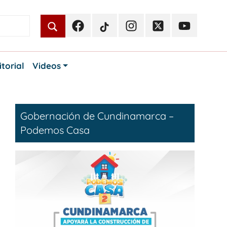
Facebook
TikTok
Instagram
Twitter
Youtube
Periodismo
Periodismo
Periodismo
Periodismo
Periodismo
Público
Público
Público
Público
Público
itorial
Videos
Gobernación de Cundinamarca –
Podemos Casa