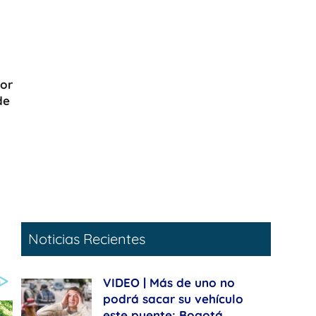
ior
de
Noticias Recientes
VIDEO | Más de uno no
podrá sacar su vehículo
este puente: Bogotá