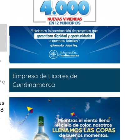
ó
Empresa de Licores de
9 a
Cundinamarca
us
ió
.