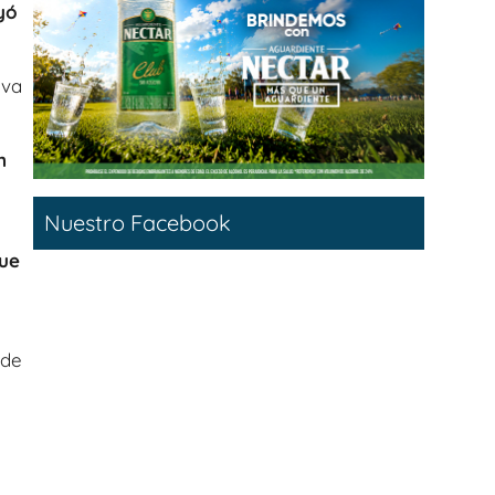
yó
iva
n
Nuestro Facebook
fue
 de