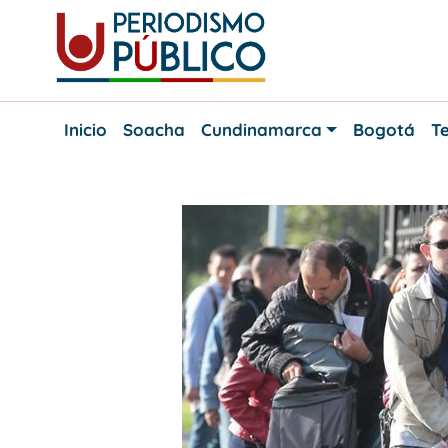
Skip
to
content
Noticias
Periodismo
y
Inicio
Soacha
Cundinamarca
Bogotá
Te
actualidad
Público
de
Soacha,
Bogotá
y
Cundinamarca