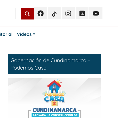
Facebook
TikTok
Instagram
Twitter
Youtube
Periodismo
Periodismo
Periodismo
Periodismo
Periodismo
Público
Público
Público
Público
Público
itorial
Videos
Gobernación de Cundinamarca –
Podemos Casa