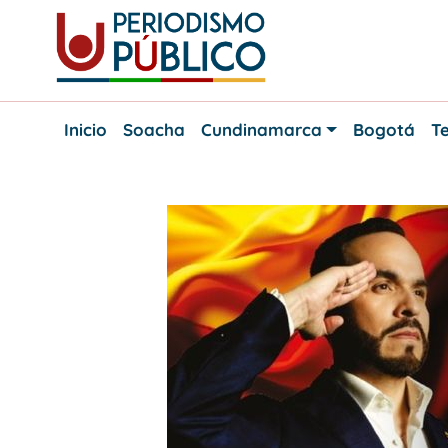
Skip
to
content
Noticias
Periodismo
y
Inicio
Soacha
Cundinamarca
Bogotá
Te
actualidad
Público
de
Soacha,
Bogotá
y
Cundinamarca