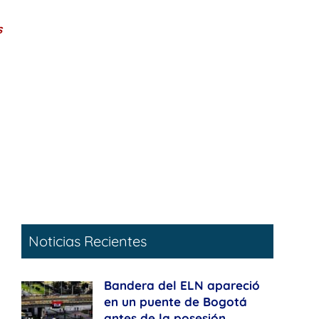
s
á
Noticias Recientes
Bandera del ELN apareció
en un puente de Bogotá
antes de la posesión