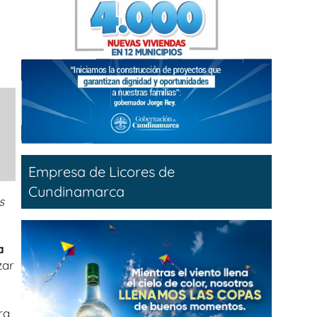
Empresa de Licores de
Cundinamarca
s
a
zar
ra