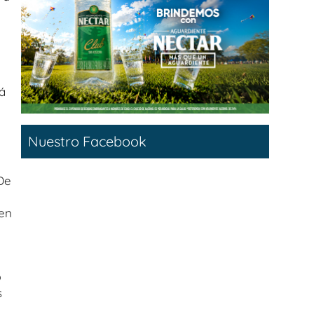
á
Nuestro Facebook
De
 en
o
s