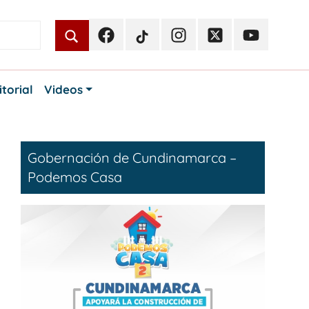
Facebook
TikTok
Instagram
Twitter
Youtube
Periodismo
Periodismo
Periodismo
Periodismo
Periodismo
Público
Público
Público
Público
Público
itorial
Videos
Gobernación de Cundinamarca –
Podemos Casa