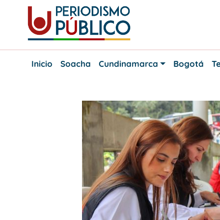
Skip
to
content
Noticias
Periodismo
y
Inicio
Soacha
Cundinamarca
Bogotá
Te
actualidad
Público
de
Soacha,
Bogotá
y
Cundinamarca