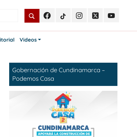
Facebook
TikTok
Instagram
Twitter
Youtube
Periodismo
Periodismo
Periodismo
Periodismo
Periodismo
Público
Público
Público
Público
Público
itorial
Videos
Gobernación de Cundinamarca –
Podemos Casa