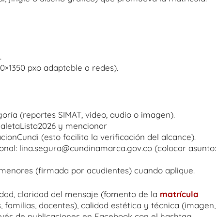
.
1080×1350 pxo adaptable a redes).
oría (reportes SIMAT, video, audio o imagen).
MaletaLista2026 y mencionar
ndi (esto facilita la verificación del alcance).
cional: lina.segura@cundinamarca.gov.co (colocar asunto:
menores (firmada por acudientes) cuando aplique.
idad, claridad del mensaje (fomento de la
matrícula
 familias, docentes), calidad estética y técnica (imagen,
través de publicaciones en Facebook con el hashtag