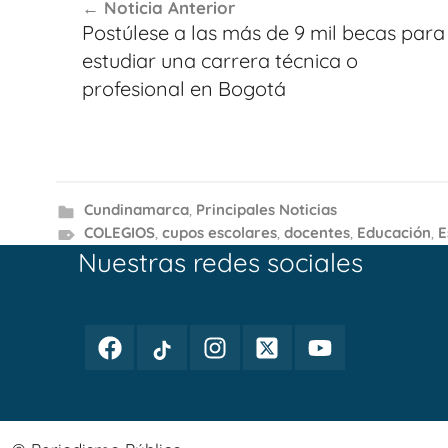
Noticia Anterior
de
Postúlese a las más de 9 mil becas para
entradas
estudiar una carrera técnica o
profesional en Bogotá
Cundinamarca
,
Principales Noticias
COLEGIOS
,
cupos escolares
,
docentes
,
Educación
,
E
Nuestras redes sociales
Facebook
TikTok
Instagram
Twitter
Youtube
Periodismo
Periodismo
Periodismo
Periodismo
Periodismo
Público
Público
Público
Público
Público