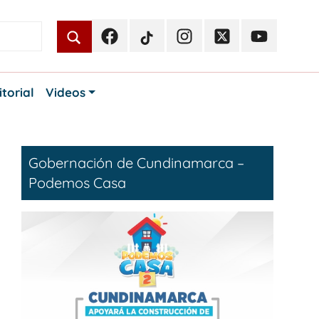
Facebook
TikTok
Instagram
Twitter
Youtube
Periodismo
Periodismo
Periodismo
Periodismo
Periodismo
Público
Público
Público
Público
Público
itorial
Videos
Gobernación de Cundinamarca –
Podemos Casa