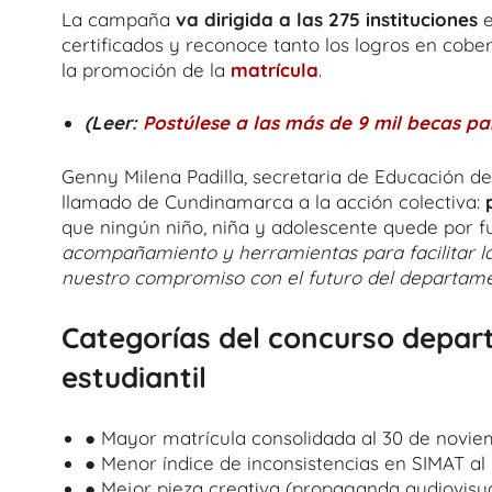
La campaña
va dirigida a las 275 instituciones
e
certificados y reconoce tanto los logros en cobe
la promoción de la
matrícula
.
(Leer:
Postúlese a las más de 9 mil becas pa
Genny Milena Padilla, secretaria de Educación d
llamado de Cundinamarca a la acción colectiva:
que ningún niño, niña y adolescente quede por fu
acompañamiento y herramientas para facilitar la
nuestro compromiso con el futuro del departam
Categorías del concurso depar
estudiantil
● Mayor matrícula consolidada al 30 de novie
● Menor índice de inconsistencias en SIMAT al
● Mejor pieza creativa (propaganda audiovisua