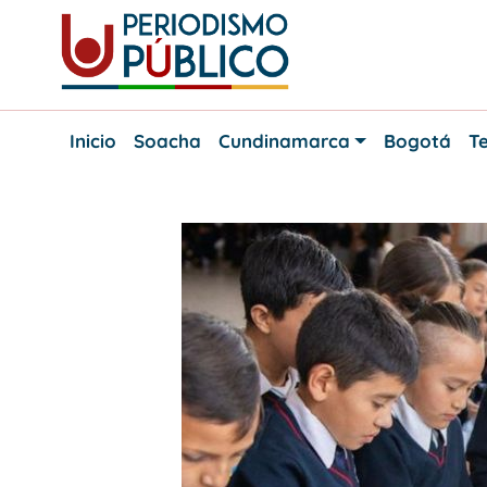
Skip
to
content
Noticias
Periodismo
y
Inicio
Soacha
Cundinamarca
Bogotá
Te
actualidad
Público
de
Soacha,
Bogotá
y
Cundinamarca