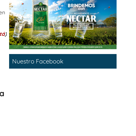
 en
tá
)
Nuestro Facebook
la