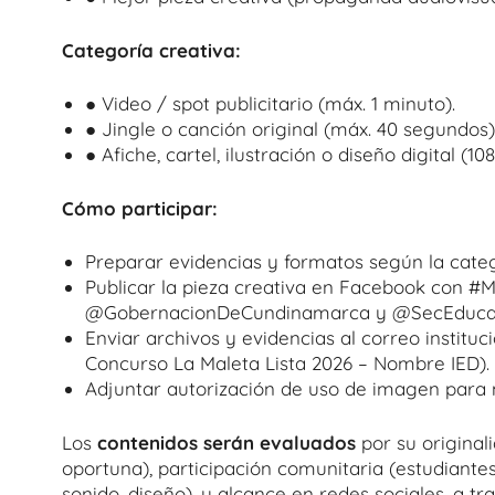
Categoría creativa:
● Video / spot publicitario (máx. 1 minuto).
● Jingle o canción original (máx. 40 segundos)
● Afiche, cartel, ilustración o diseño digital (
Cómo participar:
Preparar evidencias y formatos según la categ
Publicar la pieza creativa en Facebook con #
@GobernacionDeCundinamarca y @SecEducacionCu
Enviar archivos y evidencias al correo institu
Concurso La Maleta Lista 2026 – Nombre IED).
Adjuntar autorización de uso de imagen para 
Los
contenidos serán evaluados
por su original
oportuna), participación comunitaria (estudiantes,
sonido, diseño), y alcance en redes sociales, a 