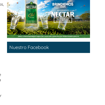
s,
Nuestro Facebook
e
a
r