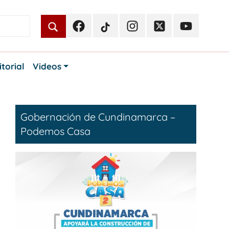
Facebook
TikTok
Instagram
Twitter
Youtube
Periodismo
Periodismo
Periodismo
Periodismo
Periodismo
Público
Público
Público
Público
Público
itorial
Videos
Gobernación de Cundinamarca –
Podemos Casa