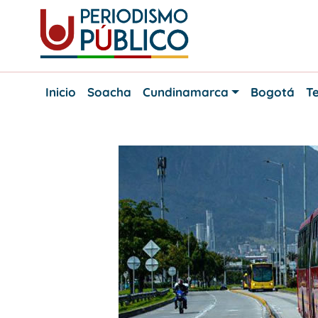
Skip
to
content
Noticias
Periodismo
y
Inicio
Soacha
Cundinamarca
Bogotá
Te
actualidad
Público
de
Soacha,
Bogotá
y
Cundinamarca