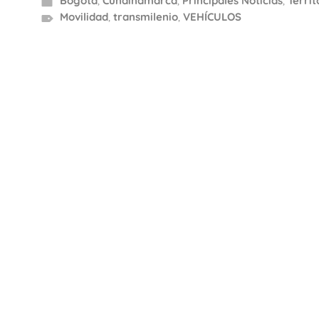
Bogotá
,
Cundinamarca
,
Principales Noticias
,
Territ
Movilidad
,
transmilenio
,
VEHÍCULOS