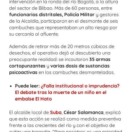
intervención en la ronda del río Bogotá, a la altura
del sector de Bilbao. Más de 60 personas, entre
funcionarios distritales, Policía Militar
y gestores
de la Alcaldía, participaron en el desmonte de seis
cambuches que representaban un alto riesgo por
su cercanía al afluente.
Además de retirar más de 20 metros cúbicos de
desechos, el operativo dejó al descubierto una
preocupante realidad: se incautaron
35 armas
cortopunzantes
y
varias dosis de sustancias
psicoactivas
en los cambuches desmantelados.
Puede leer:
¿Falla institucional o imprudencia?
El debate tras l
a
muerte de un niño en el
embalse El Hato
El alcalde local de
Suba
,
César Salamanca
, explicó
que esta acción se realizó como medida preventiva
frente a las crecientes del río y con el objetivo de
evitar una tragedia. “Para nosotros es una prioridad