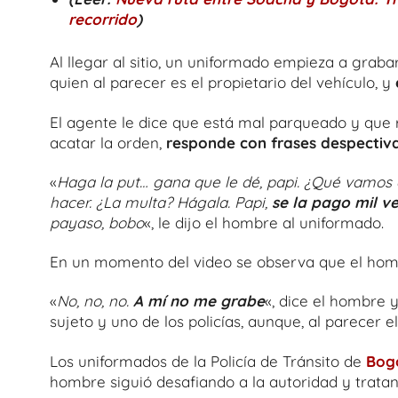
recorrido
)
Al llegar al sitio, un uniformado empieza a grab
quien al parecer es el propietario del vehículo, y
El agente le dice que está mal parqueado y que re
acatar la orden,
responde con frases despectiv
«
Haga la put… gana que le dé, papi. ¿Qué vamos 
hacer. ¿La multa? Hágala. Papi,
se la pago mil ve
payaso, bobo
«, le dijo el hombre al uniformado.
En un momento del video se observa que el hom
«
No, no, no.
A mí no me grabe
«, dice el hombre 
sujeto y uno de los policías, aunque, al parecer
Los uniformados de la Policía de Tránsito de
Bog
hombre siguió desafiando a la autoridad y trata