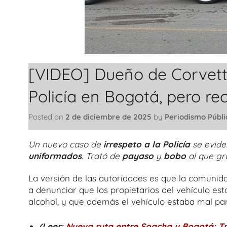
[VIDEO] Dueño de Corvette
Policía en Bogotá, pero rec
Posted on
2 de diciembre de 2025
by
Periodismo Públi
Un nuevo caso de
irrespeto a la Policía
se evide
uniformados
. Trató de
payaso
y
bobo
al que gr
La versión de las autoridades es que la comunid
a denunciar que los propietarios del vehículo es
alcohol, y que además el vehículo estaba mal pa
(Leer:
Nueva ruta entre Soacha y Bogotá: Tr