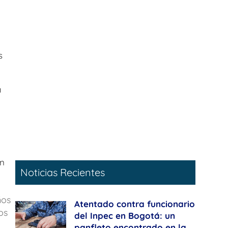
s
a
on
Noticias Recientes
ños
Atentado contra funcionario
os
del Inpec en Bogotá: un
panfleto encontrado en la