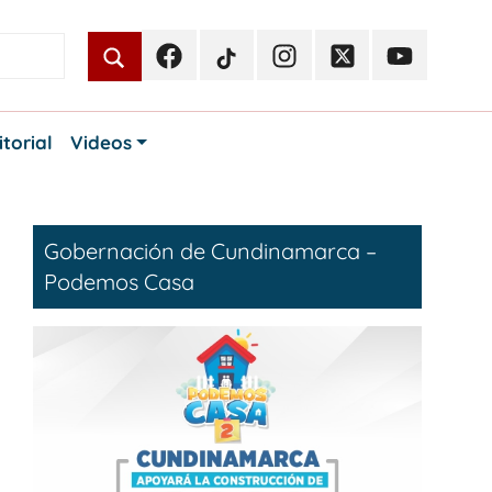
Facebook
TikTok
Instagram
Twitter
Youtube
Periodismo
Periodismo
Periodismo
Periodismo
Periodismo
Público
Público
Público
Público
Público
itorial
Videos
Gobernación de Cundinamarca –
Podemos Casa