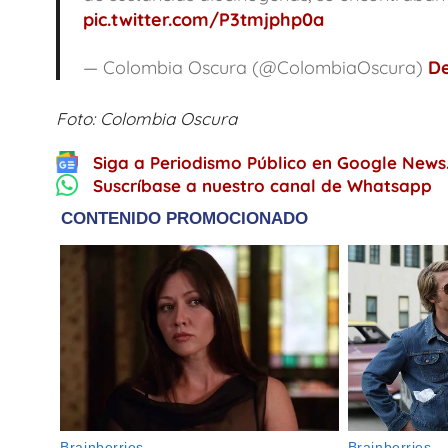
pic.twitter.com/P3tmjphp0a
— Colombia Oscura (@ColombiaOscura)
De
Foto: Colombia Oscura
Siga a Periodismo Público en Google News
Suscríbase a nuestro canal de Whatsapp