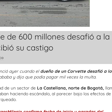
 de 600 millones desafió a la
ibió su castigo
co
nció ayer cuando el
dueño de un Corvette desafió a lo
ababa y dijo que podía pagar mil veces la multa.
ad de un sector de
La Castellana, norte de Bogotá,
lla
taban haciendo escándalo, al parecer bajo los efectos de
rqueado.
ansMilenio confirma fecha de inicio y paradas del