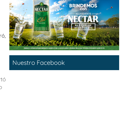
ró,
Nuestro Facebook
rtó
o