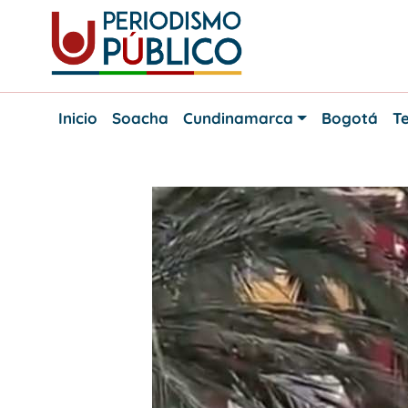
Skip
to
content
Noticias
Periodismo
y
Inicio
Soacha
Cundinamarca
Bogotá
Te
actualidad
Público
de
Soacha,
Bogotá
y
Cundinamarca