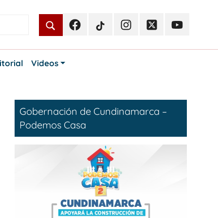
Facebook
TikTok
Instagram
Twitter
Youtube
Periodismo
Periodismo
Periodismo
Periodismo
Periodismo
Público
Público
Público
Público
Público
itorial
Videos
Gobernación de Cundinamarca –
Podemos Casa