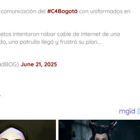
a comunicación del
#C4Bogotá
con uniformados en
etos intentaron robar cable de internet de una
, una patrulla llegó y frustró su plan.…
dadBOG)
June 21, 2025
.