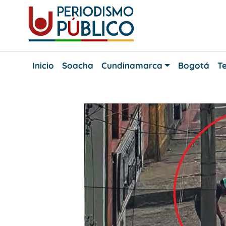
Skip
to
content
Noticias
Periodismo
y
Inicio
Soacha
Cundinamarca
Bogotá
Te
actualidad
Público
de
Soacha,
Bogotá
y
Cundinamarca