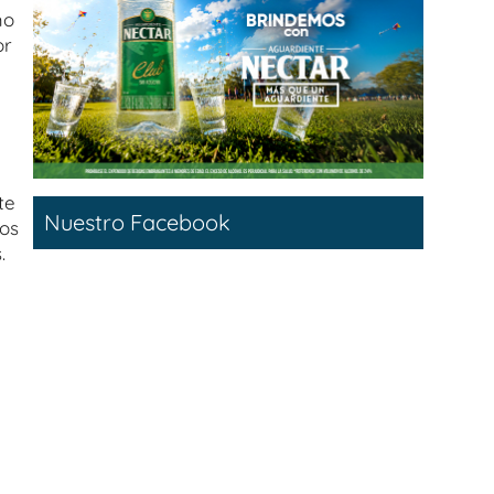
mo
or
te
Nuestro Facebook
los
.