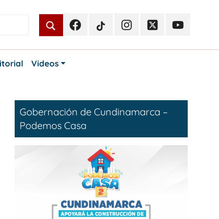
Facebook
TikTok
Instagram
Twitter
Youtube
Periodismo
Periodismo
Periodismo
Periodismo
Periodismo
Público
Público
Público
Público
Público
itorial
Videos
Gobernación de Cundinamarca –
Podemos Casa