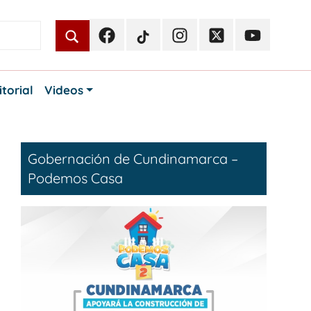
Facebook
TikTok
Instagram
Twitter
Youtube
Periodismo
Periodismo
Periodismo
Periodismo
Periodismo
Público
Público
Público
Público
Público
itorial
Videos
Gobernación de Cundinamarca –
Podemos Casa