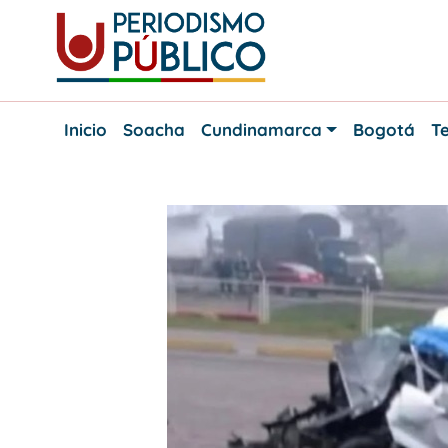
Skip
to
content
Noticias
Periodismo
y
Inicio
Soacha
Cundinamarca
Bogotá
Te
actualidad
Público
de
Soacha,
Bogotá
y
Cundinamarca