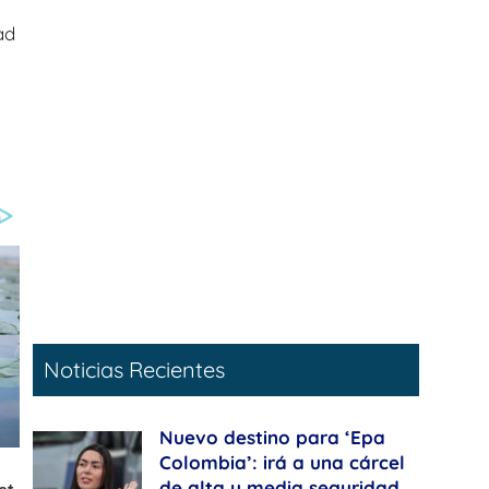
ad
Noticias Recientes
Nuevo destino para ‘Epa
Colombia’: irá a una cárcel
de alta y media seguridad