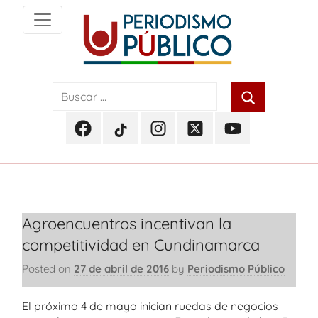
Skip
to
content
Noticias
Periodismo
y
actualidad
Público
de
Facebook
TikTok
Instagram
Twitter
Youtube
Soacha,
Periodismo
Periodismo
Periodismo
Periodismo
Periodismo
Bogotá
Público
Público
Público
Público
Público
y
Cundinamarca
Agroencuentros incentivan la
competitividad en Cundinamarca
Posted on
27 de abril de 2016
by
Periodismo Público
El próximo 4 de mayo inician ruedas de negocios