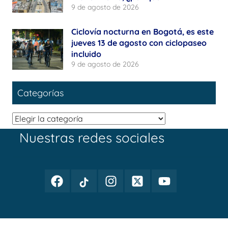
9 de agosto de 2026
Ciclovía nocturna en Bogotá, es este
jueves 13 de agosto con ciclopaseo
incluido
9 de agosto de 2026
Categorías
Categorías
Nuestras redes sociales
Facebook
TikTok
Instagram
Twitter
Youtube
Periodismo
Periodismo
Periodismo
Periodismo
Periodismo
Público
Público
Público
Público
Público