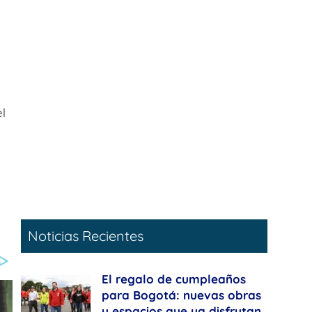
l
Noticias Recientes
El regalo de cumpleaños
para Bogotá: nuevas obras
y espacios que ya disfrutan