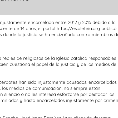
njustamente encarcelado entre 2012 y 2015 debido a la
ente de 14 años, el portal https://es.aleteia.org publicó
s donde la justicia se ha encizañado contra miembros d
 reales de religiosos de la Iglesia católica responsables
én cuestiona el papel de la justicia y de los medios de
cerdotes han sido injustamente acusados, encarcelados
, los medios de comunicación, no siempre están
 silencio o no les interesa esforzarse por destacar las
alumniados y hasta encarcelados injustamente por críme
de Soacha, José Isaac Ramírez, la publicación destaca: