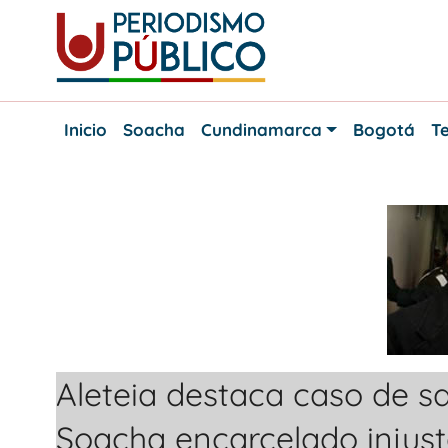
Skip
to
content
Noticias
Periodismo
y
Inicio
Soacha
Cundinamarca
Bogotá
Te
actualidad
Público
de
Soacha,
Bogotá
y
Cundinamarca
Aleteia destaca caso de sa
Soacha encarcelado injus