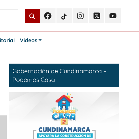
Facebook
TikTok
Instagram
Twitter
Youtube
Periodismo
Periodismo
Periodismo
Periodismo
Periodismo
Público
Público
Público
Público
Público
itorial
Videos
Gobernación de Cundinamarca –
Podemos Casa