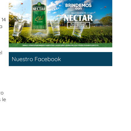
 14
a
l
Nuestro Facebook
to
 le