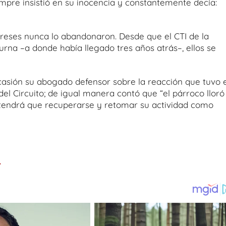
empre insistió en su inocencia y constantemente decía:
greses nunca lo abandonaron. Desde que el CTI de la
turna –a donde había llegado tres años atrás–, ellos se
casión su abogado defensor sobre la reacción que tuvo e
 del Circuito; de igual manera contó que “el párroco lloró
l tendrá que recuperarse y retomar su actividad como
.