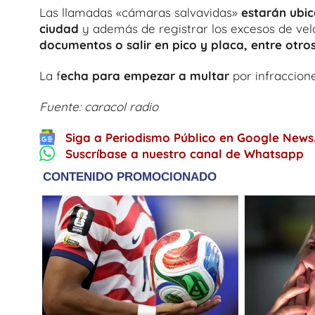
Las llamadas «cámaras salvavidas»
estarán ubic
ciudad
y además de registrar los excesos de ve
documentos o salir en pico y placa, entre otros
La f
echa para empezar a multar
por infraccion
Fuente: caracol radio
Siga a Periodismo Público en Google News
Suscríbase a nuestro canal de Whatsapp