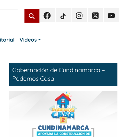
Facebook
TikTok
Instagram
Twitter
Youtube
Periodismo
Periodismo
Periodismo
Periodismo
Periodismo
Público
Público
Público
Público
Público
itorial
Videos
Gobernación de Cundinamarca –
Podemos Casa