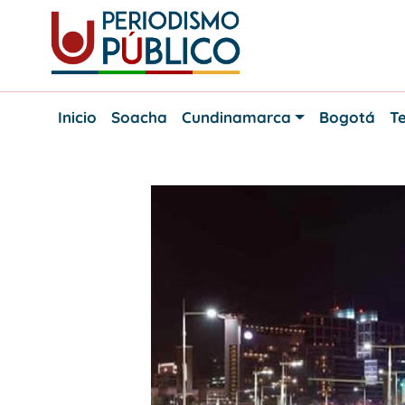
Skip
to
content
Noticias
Periodismo
y
Inicio
Soacha
Cundinamarca
Bogotá
Te
actualidad
Público
de
Soacha,
Bogotá
y
Cundinamarca