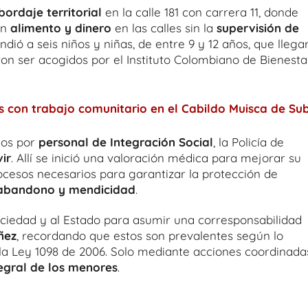
bordaje territorial
en la calle 181 con carrera 11, donde
an
alimento y dinero
en las calles sin la
supervisión de
dió a seis niños y niñas, de entre 9 y 12 años, que llega
ron ser acogidos por el Instituto Colombiano de Bienesta
con trabajo comunitario en el Cabildo Muisca de Su
dos por
personal de Integración Social
, la Policía de
ir
. Allí se inició una valoración médica para mejorar su
rocesos necesarios para garantizar la protección de
 abandono y mendicidad
.
sociedad y al Estado para asumir una corresponsabilidad
ñez
, recordando que estos son prevalentes según lo
y la Ley 1098 de 2006. Solo mediante acciones coordinada
egral de los menores
.