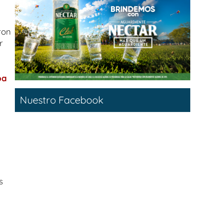
ron
r
ba
Nuestro Facebook
s