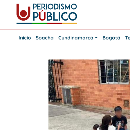
Skip
to
content
Noticias
Periodismo
y
Inicio
Soacha
Cundinamarca
Bogotá
Te
actualidad
Público
de
Soacha,
Bogotá
y
Cundinamarca