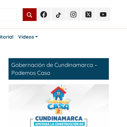
Facebook
TikTok
Instagram
Twitter
Youtube
Periodismo
Periodismo
Periodismo
Periodismo
Periodismo
Público
Público
Público
Público
Público
itorial
Videos
Gobernación de Cundinamarca –
Podemos Casa