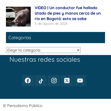
VIDEO | Un conductor fue hallado
atado de pies y manos cerca de un
río en Bogotá: esto se sabe
5 de agosto de 2026
Categorías
Categorías
Nuestras redes sociales
Facebook
TikTok
Instagram
Twitter
Youtube
Periodismo
Periodismo
Periodismo
Periodismo
Periodismo
Público
Público
Público
Público
Público
© Periodismo Público