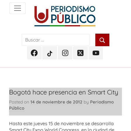
Skip
to
content
Noticias
Periodismo
y
actualidad
Público
de
Facebook
TikTok
Instagram
Twitter
Youtube
Soacha,
Periodismo
Periodismo
Periodismo
Periodismo
Periodismo
Bogotá
Público
Público
Público
Público
Público
y
Cundinamarca
Bogotá hace presencia en Smart City
Posted on
14 de noviembre de 2012
by
Periodismo
Público
Hasta este jueves 15 de noviembre se desarrolla
Smart City Expo World Congress, en la ciudad de