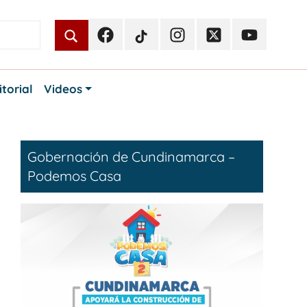
Facebook
TikTok
Instagram
Twitter
Youtube
Periodismo
Periodismo
Periodismo
Periodismo
Periodismo
Público
Público
Público
Público
Público
itorial
Videos
Gobernación de Cundinamarca –
Podemos Casa