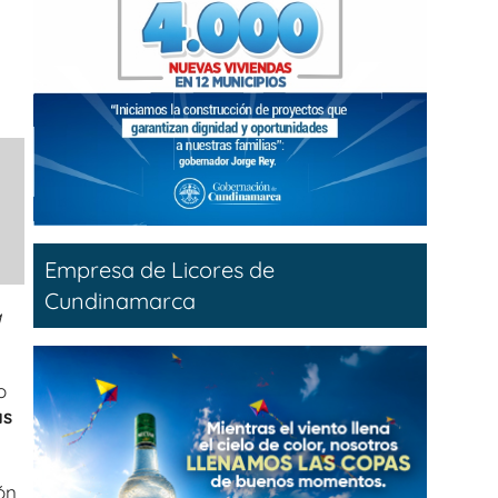
Empresa de Licores de
Cundinamarca
a
o
as
ón