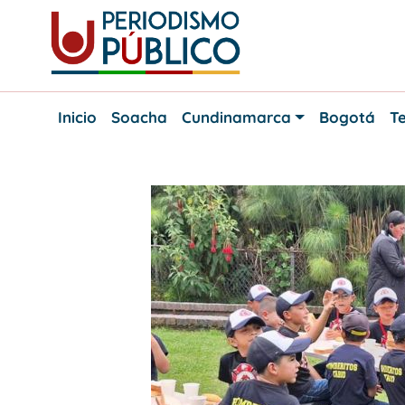
Skip
to
content
Noticias
Periodismo
y
Inicio
Soacha
Cundinamarca
Bogotá
Te
actualidad
Público
de
Soacha,
Bogotá
y
Cundinamarca