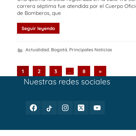
carrera séptima fue atendida por el Cuerpo Ofici
de Bomberos, que
Seguir leyendo
Actualidad
,
Bogotá
,
Principales Noticias
Paginación
Next
1
2
3
…
8
»
Posts
Nuestras redes sociales
de
entradas
Facebook
TikTok
Instagram
Twitter
Youtube
Periodismo
Periodismo
Periodismo
Periodismo
Periodismo
Público
Público
Público
Público
Público