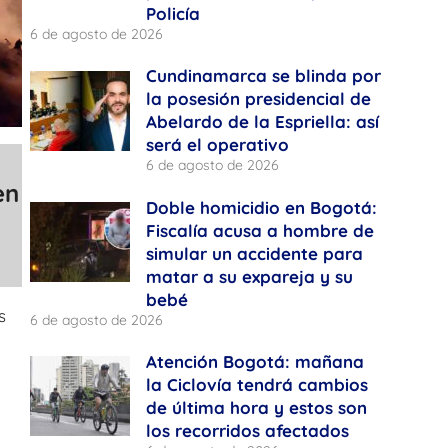
Policía
6 de agosto de 2026
Cundinamarca se blinda por
la posesión presidencial de
Abelardo de la Espriella: así
será el operativo
6 de agosto de 2026
en
Doble homicidio en Bogotá:
Fiscalía acusa a hombre de
simular un accidente para
matar a su expareja y su
bebé
s
6 de agosto de 2026
Atención Bogotá: mañana
la Ciclovía tendrá cambios
de última hora y estos son
los recorridos afectados