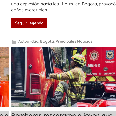
una explosión hacia las 11 p. m. en Bogotá, provocó
daños materiales
Seguir leyendo
Actualidad
,
Bogotá
,
Principales Noticias
n a
Bomberos rescataron a joven que