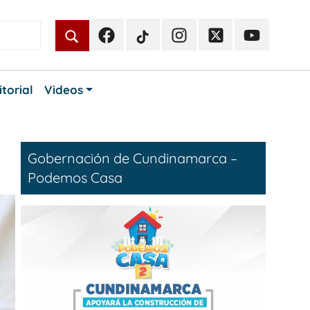
Facebook
TikTok
Instagram
Twitter
Youtube
Periodismo
Periodismo
Periodismo
Periodismo
Periodismo
Público
Público
Público
Público
Público
itorial
Videos
Gobernación de Cundinamarca –
Podemos Casa