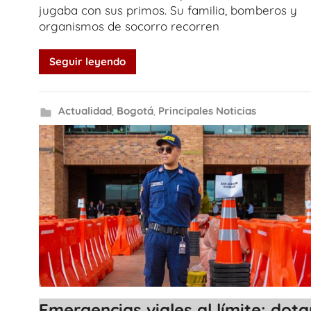
jugaba con sus primos. Su familia, bomberos y
organismos de socorro recorren
Seguir leyendo
Actualidad
,
Bogotá
,
Principales Noticias
Emergencias viales al límite: dota