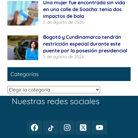
Una mujer fue encontrada sin vida
en una calle de Soacha: tenía dos
impactos de bala
5 de agosto de 2026
Bogotá y Cundinamarca tendrán
restricción especial durante este
puente por la posesión presidencial
5 de agosto de 2026
Categorías
Categorías
Nuestras redes sociales
Facebook
TikTok
Instagram
Twitter
Youtube
Periodismo
Periodismo
Periodismo
Periodismo
Periodismo