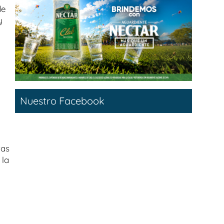
de
y
Nuestro Facebook
tas
 la