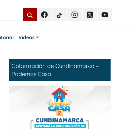
Facebook
TikTok
Instagram
Twitter
Youtube
Periodismo
Periodismo
Periodismo
Periodismo
Periodismo
Público
Público
Público
Público
Público
itorial
Videos
Gobernación de Cundinamarca –
Podemos Casa