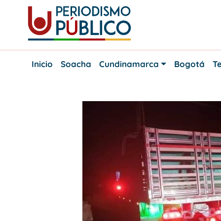
Skip
to
content
Noticias
Periodismo
y
Inicio
Soacha
Cundinamarca
Bogotá
Te
actualidad
Público
de
Soacha,
Bogotá
y
Cundinamarca