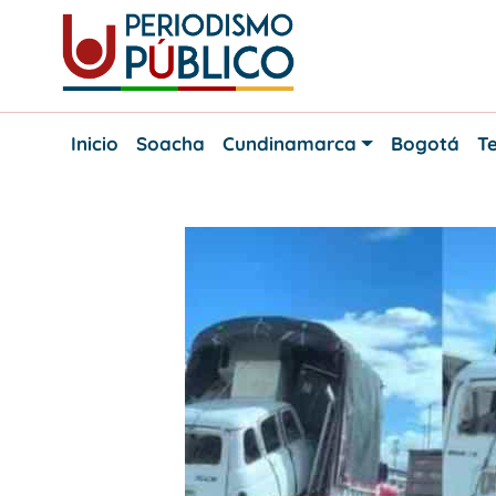
Skip
to
content
Noticias
Periodismo
y
Inicio
Soacha
Cundinamarca
Bogotá
Te
actualidad
Público
de
Soacha,
Bogotá
y
Cundinamarca