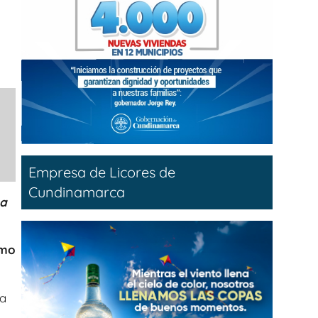
Empresa de Licores de
Cundinamarca
na
omo
 a