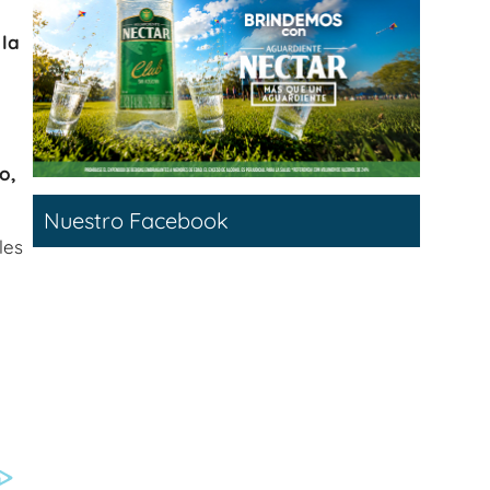
 la
o,
Nuestro Facebook
les