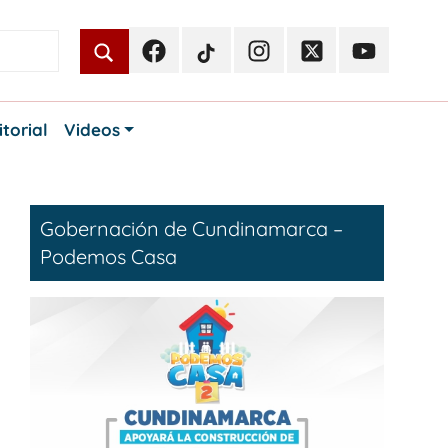
Facebook
TikTok
Instagram
Twitter
Youtube
Periodismo
Periodismo
Periodismo
Periodismo
Periodismo
Público
Público
Público
Público
Público
itorial
Videos
Gobernación de Cundinamarca –
Podemos Casa